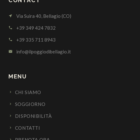
CONTACT
Via Suira 40, Bellagio (CO)
near_me
+39 349 424 7832
call
+39 335 711 8943
call
info@ilpoggiodibellagio.it
email
MENU
CHI SIAMO
SOGGIORNO
DISPONIBILITÀ
CONTATTI
PRENOTA ORA