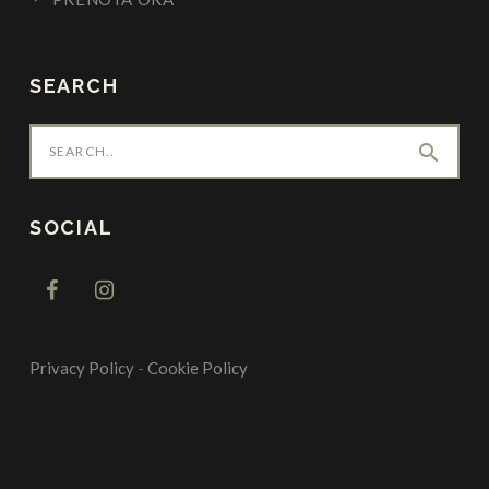
SEARCH
search
SOCIAL
Privacy Policy
-
Cookie Policy