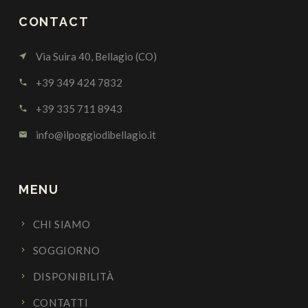
CONTACT
Via Suira 40, Bellagio (CO)
near_me
+39 349 424 7832
call
+39 335 711 8943
call
info@ilpoggiodibellagio.it
email
MENU
CHI SIAMO
SOGGIORNO
DISPONIBILITÀ
CONTATTI