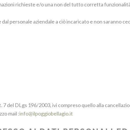
rmazioni richieste e/o una non del tutto corretta funzionalità
e dal personale aziendale a ciò incaricato e non saranno ced
rt. 7 del DLgs 196/2003, ivi compreso quello alla cancellazion
zo mail :
info@ilpoggiobellagio.it