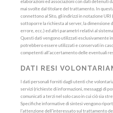
elaborazioni ed associazioni con dati detenuti da
mai svolte dal titolare del trattamento. In questa 
connettono al Sito, gli indirizzi in notazione URI 
sottoporre la richiesta al server, la dimensione d
errore, ecc.) ed altri parametri relativi al siste
Questi dati vengono utilizzati esclusivamente in 
potrebbero essere utilizzati e conservati in caso di
competenti all’accertamento delle eventuali res
DATI RESI VOLONTARI
I dati personali forniti dagli utenti che volonta
servizi (richieste di informazioni, messaggi di pos
comunicati a terzi nel solo caso in cui ciò sia st
Specifiche informative di sintesi vengono riporta
l’attenzione dell’interessato sul trattamento dei