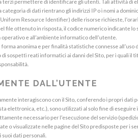
 terzi permettere di identificare gli utenti. Tali attività d
categoria di dati rientrano gli indirizzi IP o i nomi a domini
(Uniform Resource Identifier) delle risorse richieste, l’orari
el file ottenuto in risposta, il codice numerico indicante lo 
ma operativo e all’ambiente informatico dell’utente.
forma anonima e per finalità statistiche connesse all’uso d
 sospetti reati informatici ai danni del Sito, per i quali il ti
ponsabilità.
AMENTE DALL’UTENTE
riamente interagiscono con il Sito, conferendo i propri dati
ta elettronica, etc.), sono utilizzati al solo fine di eseguire
rettamente necessario per l’esecuzione del servizio (spedizio
te o visualizzate nelle pagine del Sito predisposte per i ser
 suoi dati personali.