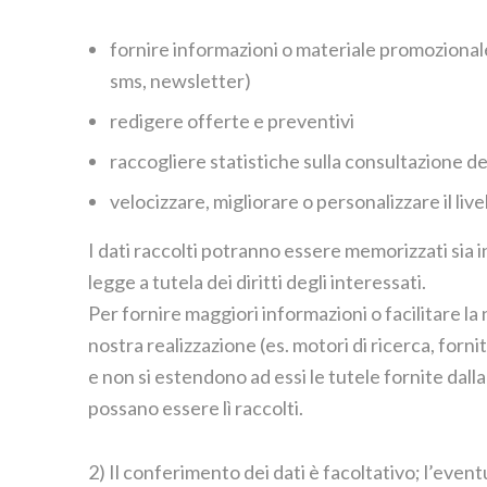
fornire informazioni o materiale promozionale 
sms, newsletter)
redigere offerte e preventivi
raccogliere statistiche sulla consultazione del
velocizzare, migliorare o personalizzare il livell
I dati raccolti potranno essere memorizzati sia i
legge a tutela dei diritti degli interessati.
Per fornire maggiori informazioni o facilitare la 
nostra realizzazione (es. motori di ricerca, fornit
e non si estendono ad essi le tutele fornite dall
possano essere lì raccolti.
2) Il conferimento dei dati è facoltativo; l’even