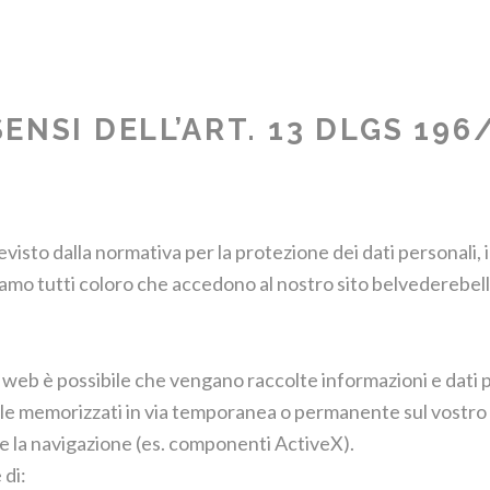
ENSI DELL’ART. 13 DLGS 196
sto dalla normativa per la protezione dei dati personali, in 
miamo tutti coloro che accedono al nostro sito belvederebella
web è possibile che vengano raccolte informazioni e dati p
ile memorizzati in via temporanea o permanente sul vostro ha
e la navigazione (es. componenti ActiveX).
 di: