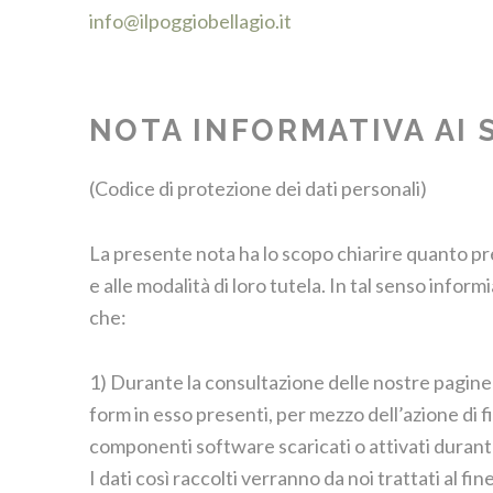
info@ilpoggiobellagio.it
NOTA INFORMATIVA AI S
(Codice di protezione dei dati personali)
La presente nota ha lo scopo chiarire quanto previ
e alle modalità di loro tutela. In tal senso infor
che:
1) Durante la consultazione delle nostre pagine 
form in esso presenti, per mezzo dell’azione di f
componenti software scaricati o attivati durant
I dati così raccolti verranno da noi trattati al fine