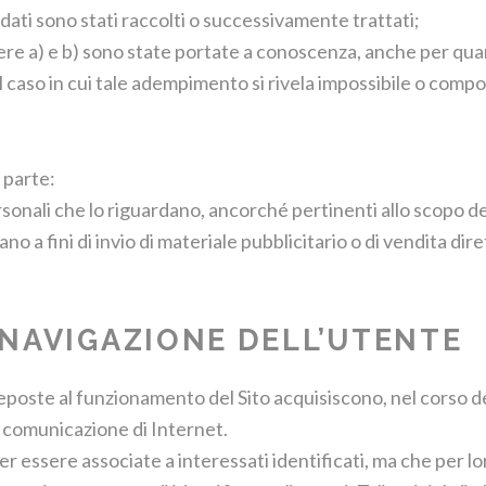
i dati sono stati raccolti o successivamente trattati;
ttere a) e b) sono state portate a conoscenza, anche per quant
 il caso in cui tale adempimento si rivela impossibile o co
n parte:
ersonali che lo riguardano, ancorché pertinenti allo scopo de
ano a fini di invio di materiale pubblicitario o di vendita di
 NAVIGAZIONE DELL’UTENTE
poste al funzionamento del Sito acquisiscono, nel corso del 
di comunicazione di Internet.
per essere associate a interessati identificati, ma che per 