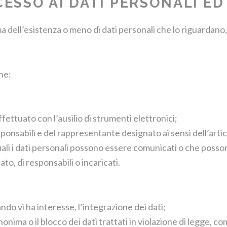
CESSO AI DATI PERSONALI ED 
ma dell’esistenza o meno di dati personali che lo riguardano,
one:
ffettuato con l’ausilio di strumenti elettronici;
responsabili e del rappresentante designato ai sensi dell’art
quali i dati personali possono essere comunicati o che posso
to, di responsabili o incaricati.
ndo vi ha interesse, l’integrazione dei dati;
onima o il blocco dei dati trattati in violazione di legge, co