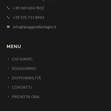
+39 349 424 7832
call
+39 335 711 8943
call
info@ilpoggiodibellagio.it
email
MENU
CHI SIAMO
SOGGIORNO
DISPONIBILITÀ
CONTATTI
PRENOTA ORA