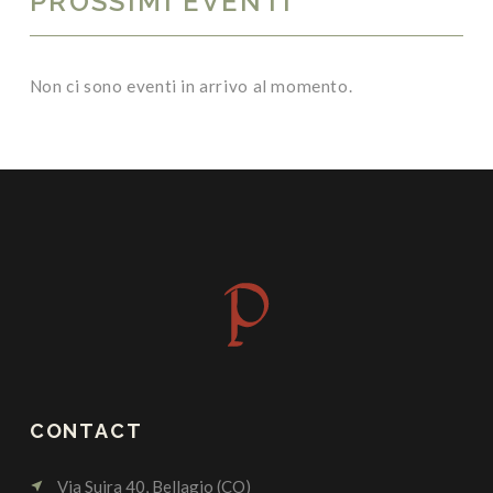
PROSSIMI EVENTI
Non ci sono eventi in arrivo al momento.
CONTACT
Via Suira 40, Bellagio (CO)
near_me