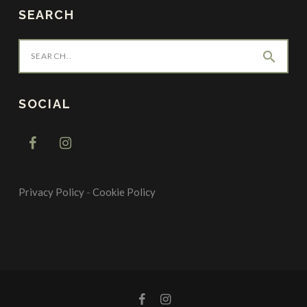
SEARCH
search
SOCIAL
Privacy Policy
-
Cookie Policy