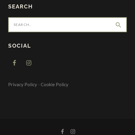
SEARCH
search
SOCIAL
Privacy Policy
-
Cookie Policy