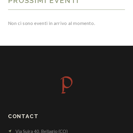
PROSSIMI EVENTI
Non ci sono eventi in arrivo al momento.
CONTACT
Via Suira 40, Bellagio (CO)
near_me