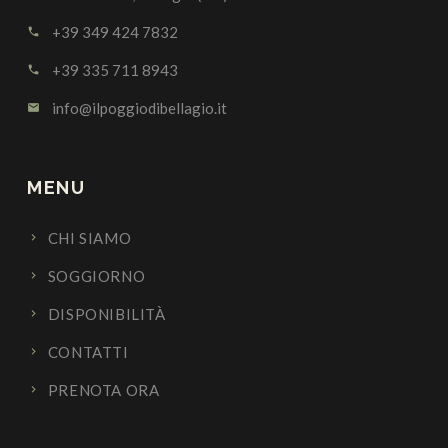
+39 349 424 7832
call
+39 335 711 8943
call
info@ilpoggiodibellagio.it
email
MENU
CHI SIAMO
SOGGIORNO
DISPONIBILITÀ
CONTATTI
PRENOTA ORA