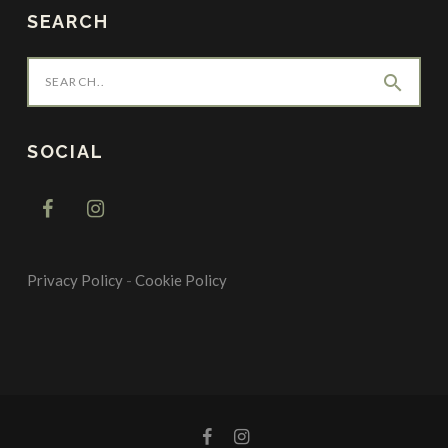
SEARCH
search
SOCIAL
Privacy Policy
-
Cookie Policy