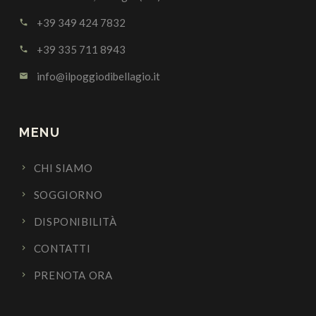
+39 349 424 7832
call
+39 335 711 8943
call
info@ilpoggiodibellagio.it
email
MENU
CHI SIAMO
SOGGIORNO
DISPONIBILITÀ
CONTATTI
PRENOTA ORA