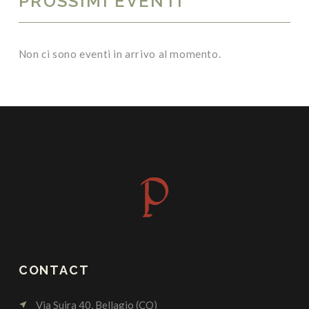
PROSSIMI EVENTI
Non ci sono eventi in arrivo al momento.
CONTACT
Via Suira 40, Bellagio (CO)
near_me