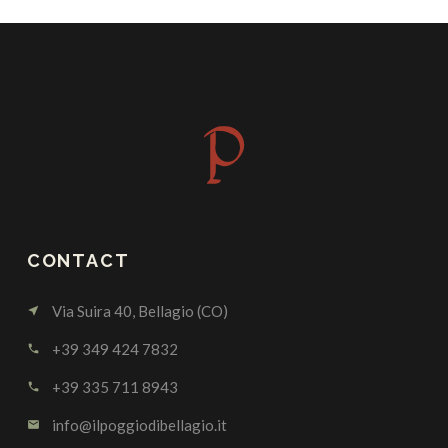
CONTACT
Via Suira 40, Bellagio (CO)
near_me
+39 349 424 7832
call
+39 335 711 8943
call
info@ilpoggiodibellagio.it
email