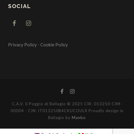
SOCIAL
Privacy Policy
-
Cookie Policy
C.A.V. Il Poggio di Bellagio © 2025 CIR: 013250-CIM-
00004 - CIN: IT013250B4CKUCOULX Proudly design in
Bellagio by
Manbo