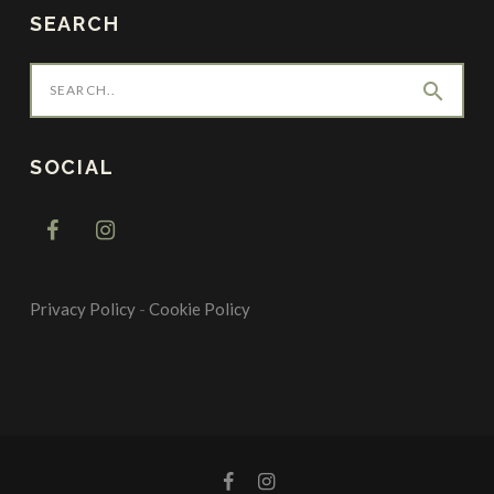
SEARCH
search
SOCIAL
Privacy Policy
-
Cookie Policy