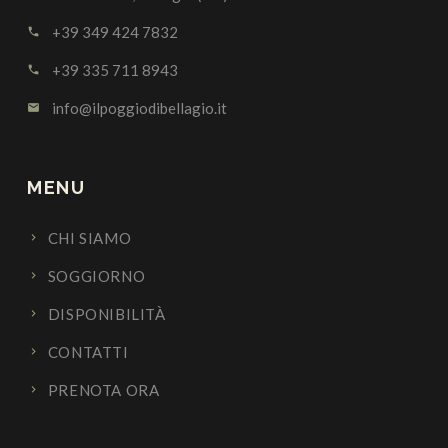
+39 349 424 7832
call
+39 335 711 8943
call
info@ilpoggiodibellagio.it
email
MENU
CHI SIAMO
SOGGIORNO
DISPONIBILITÀ
CONTATTI
PRENOTA ORA