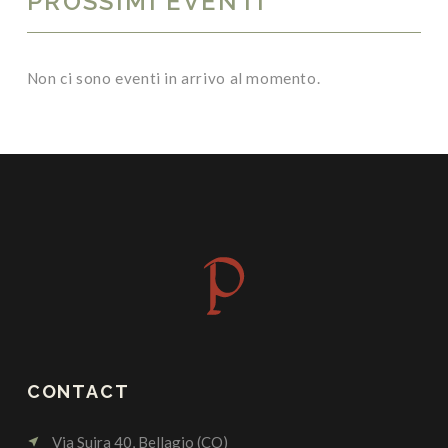
PROSSIMI EVENTI
Non ci sono eventi in arrivo al momento.
CONTACT
Via Suira 40, Bellagio (CO)
near_me